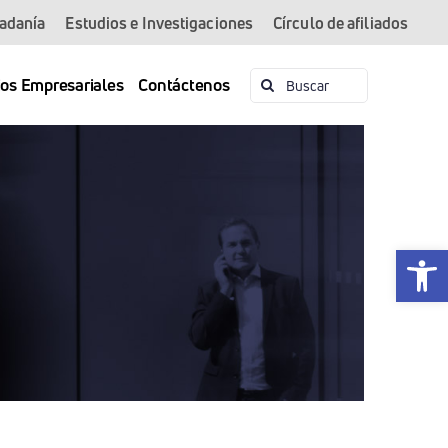
dadanía
Estudios e Investigaciones
Círculo de afiliados
Buscar:
ios Empresariales
Contáctenos
Abrir 