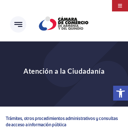
Saltar
Togg
al
Navi
Transparencia
contenido
Atención a la ciudadanía
Estudios e Investigaciones
Círculo de afiliados
Atención a la Ciudadanía
Abrir 
Trámites, otros procedimientos administrativos y consultas
de acceso a información pública