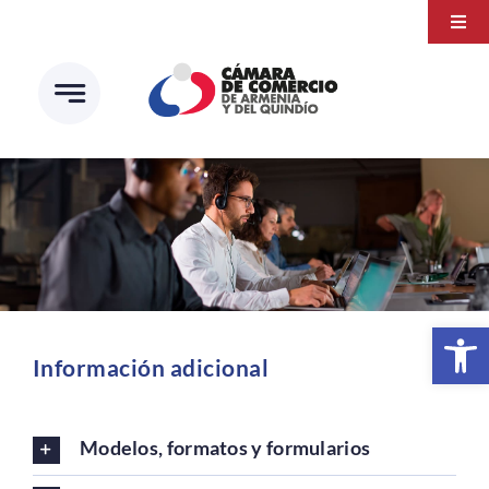
Saltar
Togg
al
Navi
Transparencia
contenido
Atención a la ciudadanía
Estudios e Investigaciones
Círculo de afiliados
Abrir 
Información adicional
Modelos, formatos y formularios