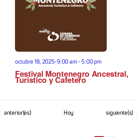
octubre 18, 2025-9:00 am
-
5:00 pm
Festival Montenegro Ancestral,
Turístico y Cafetero
Eventos
Eventos
anterior(es)
Hoy
siguiente(s)