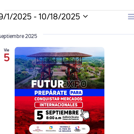
Eventos
9/1/2025
 - 
10/18/2025
N
Li
Selecciona
la
septiembre 2025
d
fecha.
Vie
5
v