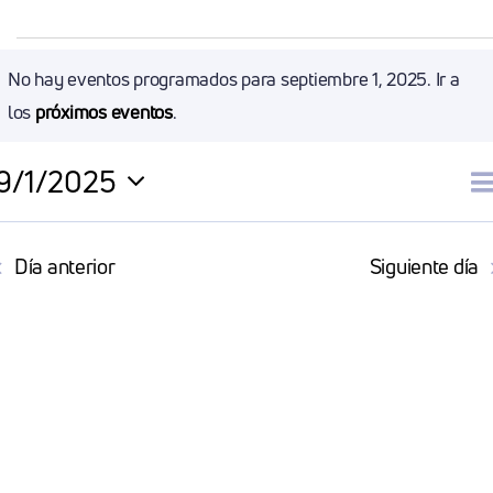
Eventos
No hay eventos programados para septiembre 1, 2025. Ir a
Aviso
los
próximos eventos
.
En
9/1/2025
Septiembre
N
D
Selecciona
la
d
Día anterior
Siguiente día
1,
fecha.
v
2025