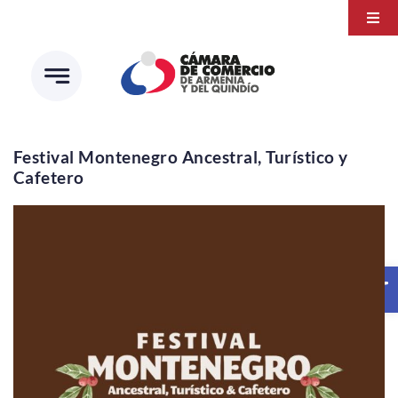
Saltar
Togg
al
Navi
Transparencia
contenido
Atención a la ciudadanía
Estudios e Investigaciones
Festival Montenegro Ancestral, Turístico y
Cafetero
Círculo de afiliados
Abrir 