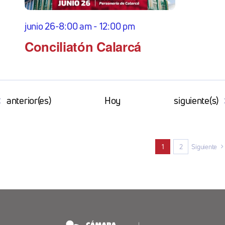
junio 26-8:00 am
-
12:00 pm
Conciliatón Calarcá
Eventos
Eventos
anterior(es)
Hoy
siguiente(s)
1
2
Siguiente