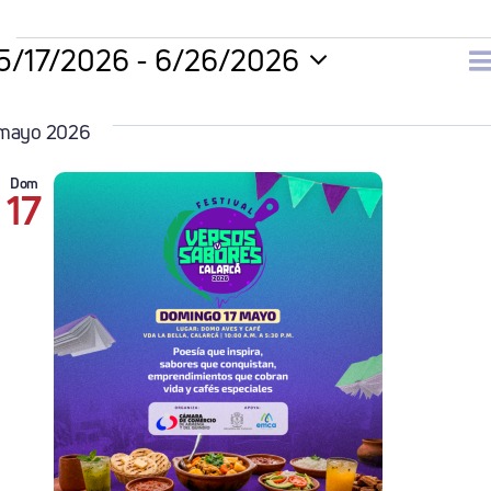
Eventos
5/17/2026
 - 
6/26/2026
N
Li
Selecciona
la
mayo 2026
d
fecha.
Dom
17
v