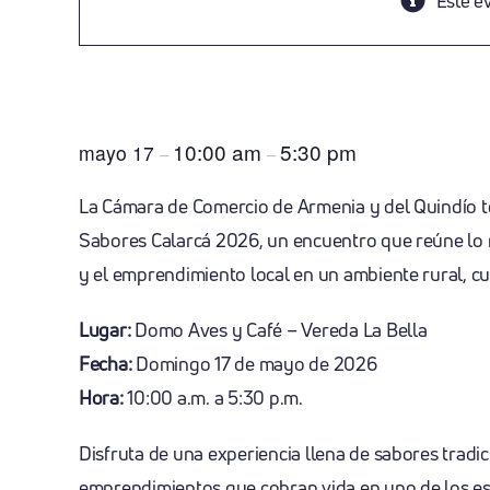
Este e
Festival Versos Y Sabor
10:00 am
5:30 pm
mayo 17
–
–
La Cámara de Comercio de Armenia y del Quindío te i
Sabores Calarcá 2026, un encuentro que reúne lo me
y el emprendimiento local en un ambiente rural, cul
Lugar:
Domo Aves y Café – Vereda La Bella
Fecha:
Domingo 17 de mayo de 2026
Hora:
10:00 a.m. a 5:30 p.m.
Disfruta de una experiencia llena de sabores tradici
emprendimientos que cobran vida en uno de los e