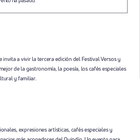
vento ha pasado.
es
nvita a vivir la tercera edición del Festival Versos y
jor de la gastronomía, la poesía, los cafés especiales
tural y familiar.
onales, expresiones artísticas, cafés especiales y
spacios más acogedores del Quindío. Un evento para