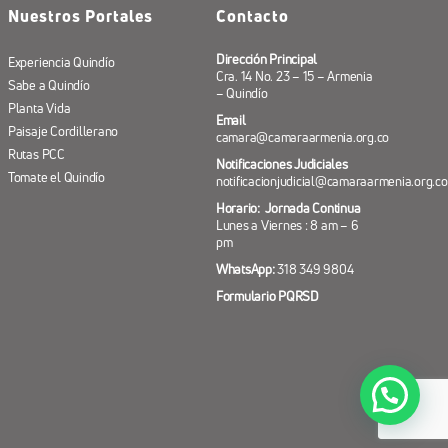
Nuestros Portales
Contacto
Dirección Principal
Experiencia Quindío
Cra. 14 No. 23 – 15 – Armenia
Sabe a Quindío
– Quindío
Planta Vida
Email
Paisaje Cordillerano
camara@camaraarmenia.org.co
Rutas PCC
Notificaciones Judiciales
Tomate el Quindío
notificacionjudicial@camaraarmenia.org.co
Horario: Jornada Continua
Lunes a Viernes : 8 am – 6
pm
WhatsApp:
318 349 9804
Formulario PQRSD
¿Necesitas ayuda? 318 349 98 04