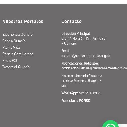
Nuestros Portales
Contacto
Dirección Principal
Experiencia Quindío
Cra. 14 No. 23 – 15 – Armenia
Sabe a Quindío
– Quindío
Planta Vida
Email
Paisaje Cordillerano
camara@camaraarmenia.org.co
Rutas PCC
Notificaciones Judiciales
Tomate el Quindío
notificacionjudicial@camaraarmenia.org.co
Horario: Jornada Continua
Lunes a Viernes : 8 am – 6
pm
WhatsApp:
318 349 9804
Formulario PQRSD