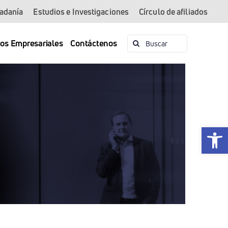
dadanía
Estudios e Investigaciones
Círculo de afiliados
Buscar:
ios Empresariales
Contáctenos
Abrir 