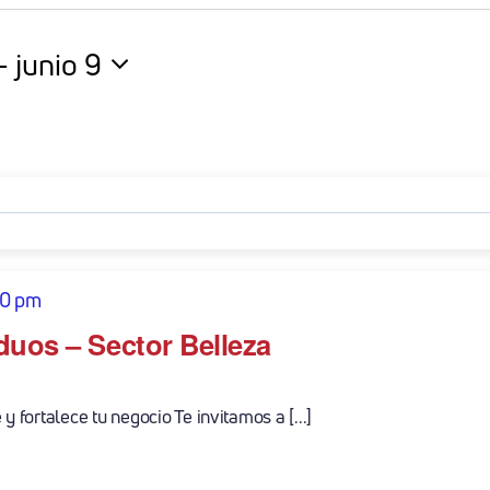
- 
junio 9
na
00 pm
duos – Sector Belleza
y fortalece tu negocio Te invitamos a [...]