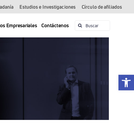
dadanía
Estudios e Investigaciones
Círculo de afiliados
Buscar:
ios Empresariales
Contáctenos
Abrir 