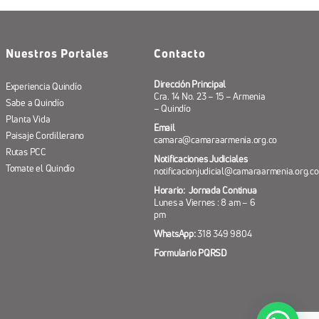
Nuestros Portales
Contacto
Dirección Principal
Experiencia Quindío
Cra. 14 No. 23 – 15 – Armenia
Sabe a Quindío
– Quindío
Planta Vida
Email
Paisaje Cordillerano
camara@camaraarmenia.org.co
Rutas PCC
Notificaciones Judiciales
Tomate el Quindío
notificacionjudicial@camaraarmenia.org.co
Horario: Jornada Continua
Lunes a Viernes : 8 am – 6
pm
WhatsApp:
318 349 9804
Formulario PQRSD