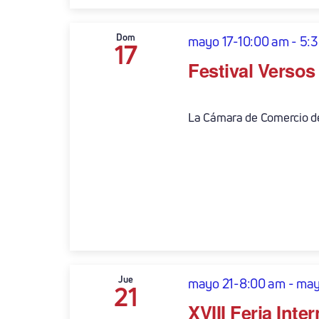
Dom
mayo 17-10:00 am
-
5:
17
Festival Versos
La Cámara de Comercio de 
Jue
mayo 21-8:00 am
-
may
21
XVIII Feria Inte