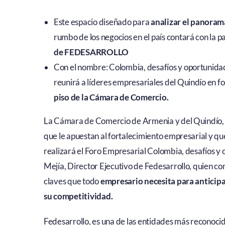
Este espacio diseñado para
analizar el panora
rumbo de los negocios en el país contará con la p
de FEDESARROLLO
Con el nombre: Colombia, desafíos y oportunida
reunirá a líderes empresariales del Quindío en f
piso de la Cámara de Comercio.
La Cámara de Comercio de Armenia y del Quindío, a 
que le apuestan al fortalecimiento empresarial y qu
realizará el Foro Empresarial Colombia, desafíos y 
Mejía, Director Ejecutivo de Fedesarrollo, quien com
claves que todo
empresario necesita para anticipa
su competitividad.
Fedesarrollo, es una de las entidades más reconocid