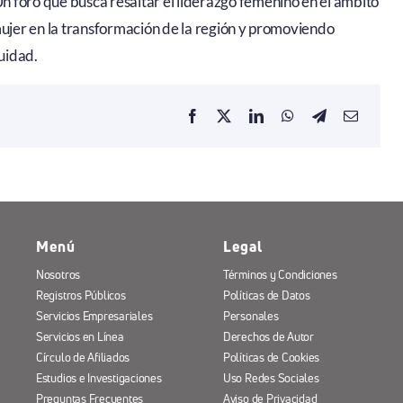
n foro que busca resaltar el liderazgo femenino en el ámbito
a mujer en la transformación de la región y promoviendo
uidad.
Menú
Legal
Nosotros
Términos y Condiciones
Registros Públicos
Políticas de Datos
Servicios Empresariales
Personales
Servicios en Línea
Derechos de Autor
Círculo de Afiliados
Políticas de Cookies
Estudios e Investigaciones
Uso Redes Sociales
Preguntas Frecuentes
Aviso de Privacidad