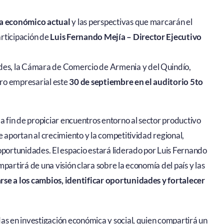
ma económico actual
y las perspectivas que marcarán el
articipación de
Luis Fernando Mejía – Director Ejecutivo
des, la Cámara de Comercio de Armenia y del Quindío,
oro empresarial este
30 de septiembre en el auditorio 5to
fin de propiciar encuentros entorno al sector productivo
e aportan al crecimiento y la competitividad regional,
oportunidades. El espacio estará liderado por Luis Fernando
partirá de una visión clara sobre la economía del país y las
rse a los cambios, identificar oportunidades y fortalecer
as en investigación económica y social, quien compartirá un