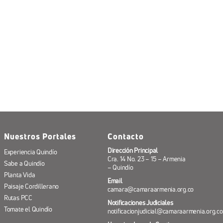
Nuestros Portales
Contacto
Dirección Principal
Experiencia Quindío
Cra. 14 No. 23 – 15 – Armenia
Sabe a Quindío
– Quindío
Planta Vida
Email
Paisaje Cordillerano
camara@camaraarmenia.org.co
Rutas PCC
Notificaciones Judiciales
Tomate el Quindío
notificacionjudicial@camaraarmenia.org.co