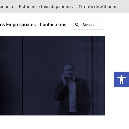
dadanía
Estudios e Investigaciones
Círculo de afiliados
Buscar:
ios Empresariales
Contáctenos
Abrir 