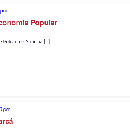
 pm
 Economía Popular
e Bolívar de Armenia [...]
00 pm
arcá