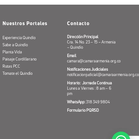
Nuestros Portales
Contacto
Dirección Principal
Experiencia Quindío
Cra. 14 No. 23 – 15 – Armenia
Sabe a Quindío
– Quindío
Planta Vida
Email
Paisaje Cordillerano
camara@camaraarmenia.org.co
Rutas PCC
Notificaciones Judiciales
Tomate el Quindío
notificacionjudicial@camaraarmenia.org.co
Horario: Jornada Continua
Lunes a Viernes : 8 am – 6
pm
WhatsApp:
318 349 9804
Formulario PQRSD