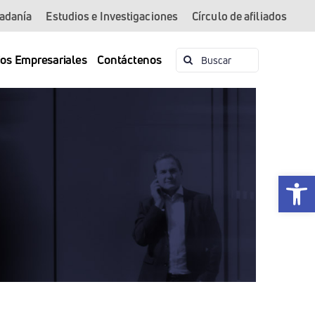
dadanía
Estudios e Investigaciones
Círculo de afiliados
Buscar:
ios Empresariales
Contáctenos
Abrir 