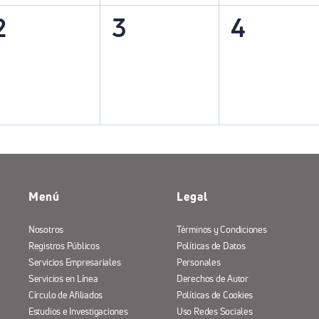
0
0
0
2
3
4
eventos,
eventos,
eventos
Menú
Legal
Nosotros
Términos y Condiciones
Registros Públicos
Políticas de Datos
Servicios Empresariales
Personales
Servicios en Línea
Derechos de Autor
Círculo de Afiliados
Políticas de Cookies
Estudios e Investigaciones
Uso Redes Sociales