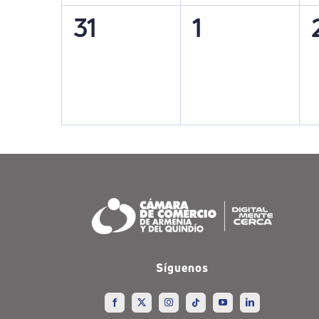
0
0
31
1
eventos,
eventos,
Síguenos