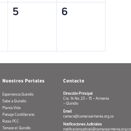
0
0
5
6
,
eventos,
eventos,
Nuestros Portales
Contacto
Dirección Principal
Experiencia Quindío
Cra. 14 No. 23 – 15 – Armenia
Sabe a Quindío
– Quindío
Planta Vida
Email
Paisaje Cordillerano
camara@camaraarmenia.org.co
Rutas PCC
Notificaciones Judiciales
Tomate el Quindío
notificacionjudicial@camaraarmenia.org.co