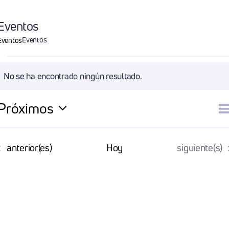
Eventos
Eventos
Eventos
Eventos
No se ha encontrado ningún resultado.
Aviso
Próximos
N
Li
Selecciona
la
d
Eventos
Eventos
anterior(es)
Hoy
siguiente(s)
fecha.
v