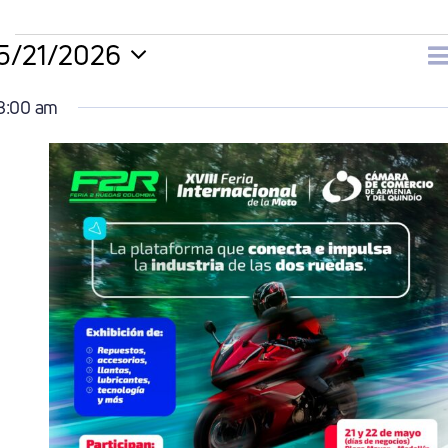
Eventos
5/21/2026
N
D
Selecciona
8:00 am
la
En
d
fecha.
Mayo
v
21,
2026