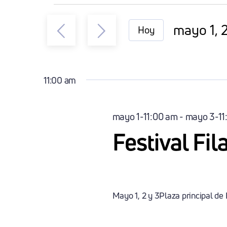
Eventos
mayo 1, 
Hoy
En
Seleccio
la
fecha.
Mayo
11:00 am
1,
mayo 1-11:00 am
-
mayo 3-11
Festival Fi
2026
Mayo 1, 2 y 3Plaza principal de F