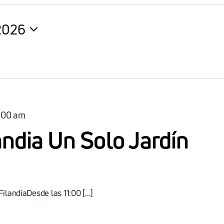
2026
na
:00 am
landia Un Solo Jardín
ilandiaDesde las 11:00 [...]