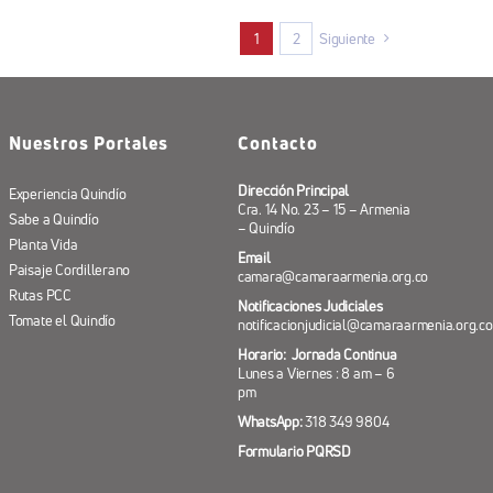
1
2
Siguiente
Nuestros Portales
Contacto
Dirección Principal
Experiencia Quindío
Cra. 14 No. 23 – 15 – Armenia
Sabe a Quindío
– Quindío
Planta Vida
Email
Paisaje Cordillerano
camara@camaraarmenia.org.co
Rutas PCC
Notificaciones Judiciales
Tomate el Quindío
notificacionjudicial@camaraarmenia.org.co
Horario: Jornada Continua
Lunes a Viernes : 8 am – 6
pm
WhatsApp:
318 349 9804
Formulario PQRSD