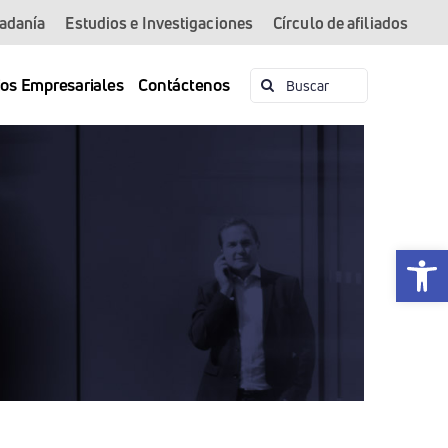
dadanía
Estudios e Investigaciones
Círculo de afiliados
Buscar:
ios Empresariales
Contáctenos
Abrir 