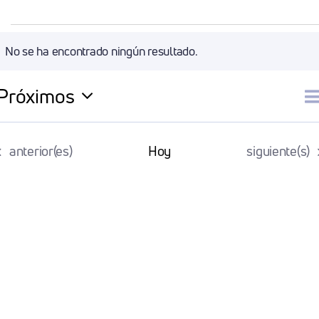
Eventos
No se ha encontrado ningún resultado.
Aviso
Próximos
N
Li
Selecciona
la
d
Eventos
Eventos
anterior(es)
Hoy
siguiente(s)
fecha.
v