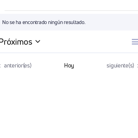
Eventos
No se ha encontrado ningún resultado.
Aviso
Próximos
N
Li
Selecciona
la
d
Eventos
Eventos
anterior(es)
Hoy
siguiente(s)
fecha.
v