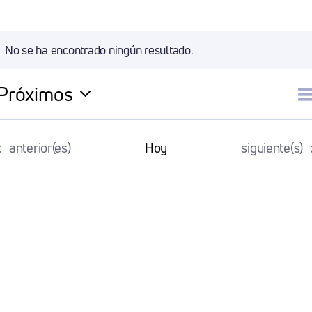
Eventos
No se ha encontrado ningún resultado.
Aviso
Próximos
N
Li
Selecciona
la
d
Eventos
Eventos
anterior(es)
Hoy
siguiente(s)
fecha.
v