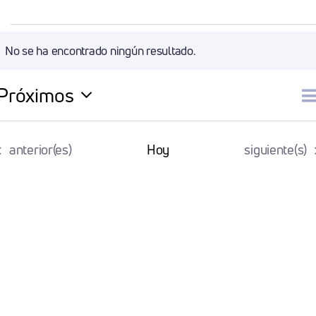
Eventos
No se ha encontrado ningún resultado.
Aviso
Próximos
N
Li
Selecciona
la
d
Eventos
Eventos
anterior(es)
Hoy
siguiente(s)
fecha.
v