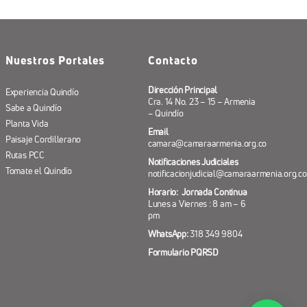
Nuestros Portales
Contacto
Dirección Principal
Experiencia Quindío
Cra. 14 No. 23 – 15 – Armenia
Sabe a Quindío
– Quindío
Planta Vida
Email
Paisaje Cordillerano
camara@camaraarmenia.org.co
Rutas PCC
Notificaciones Judiciales
Tomate el Quindío
notificacionjudicial@camaraarmenia.org.co
Horario: Jornada Continua
Lunes a Viernes : 8 am – 6
pm
WhatsApp:
318 349 9804
Formulario PQRSD