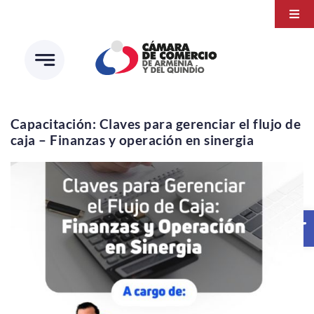
Saltar
Togg
al
Navi
Transparencia
contenido
Atención a la ciudadanía
Estudios e Investigaciones
Capacitación: Claves para gerenciar el flujo de
caja – Finanzas y operación en sinergia
Círculo de afiliados
Abrir 