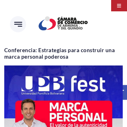
Saltar
Togg
al
Navi
Transparencia
contenido
Atención a la ciudadanía
Estudios e Investigaciones
Conferencia: Estrategias para construir una
marca personal poderosa
Círculo de afiliados
Abrir 