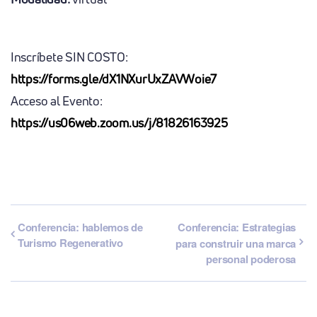
Inscríbete SIN COSTO:
https://forms.gle/dX1NXurUxZAVWoie7
Acceso al Evento:
https://us06web.zoom.us/j/81826163925
Conferencia: hablemos de
Conferencia: Estrategias
Turismo Regenerativo
para construir una marca
personal poderosa