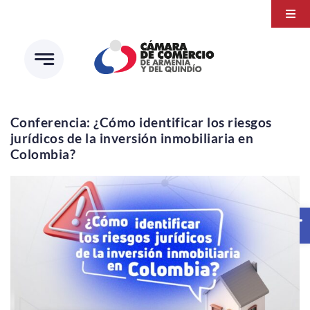
Saltar
Togg
al
Navi
Transparencia
contenido
Atención a la ciudadanía
Estudios e Investigaciones
Conferencia: ¿Cómo identificar los riesgos
jurídicos de la inversión inmobiliaria en
Círculo de afiliados
Colombia?
Abrir 