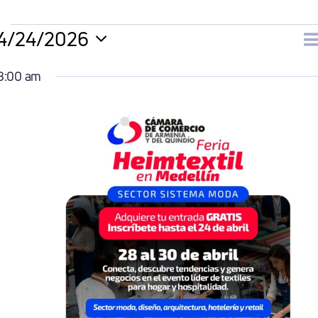
Eventos
4/24/2026
N
D
Selecciona
8:00 am
la
En
d
fecha.
Abril
v
24,
2026