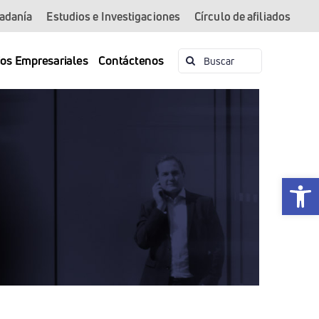
dadanía
Estudios e Investigaciones
Círculo de afiliados
Buscar:
ios Empresariales
Contáctenos
Abrir 