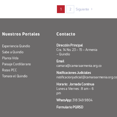
1
2
Siguiente
Nuestros Portales
Contacto
Dirección Principal
Experiencia Quindío
Cra. 14 No. 23 – 15 – Armenia
Sabe a Quindío
– Quindío
Planta Vida
Email
Paisaje Cordillerano
camara@camaraarmenia.org.co
Rutas PCC
Notificaciones Judiciales
Tomate el Quindío
notificacionjudicial@camaraarmenia.org.co
Horario: Jornada Continua
Lunes a Viernes : 8 am – 6
pm
WhatsApp:
318 349 9804
Formulario PQRSD