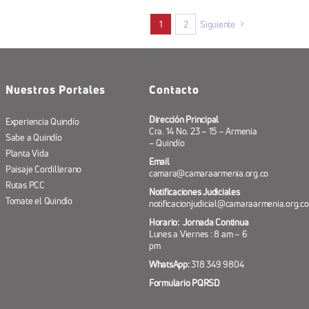
1
2
Siguiente
Nuestros Portales
Contacto
Dirección Principal
Experiencia Quindío
Cra. 14 No. 23 – 15 – Armenia
Sabe a Quindío
– Quindío
Planta Vida
Email
Paisaje Cordillerano
camara@camaraarmenia.org.co
Rutas PCC
Notificaciones Judiciales
Tomate el Quindío
notificacionjudicial@camaraarmenia.org.co
Horario: Jornada Continua
Lunes a Viernes : 8 am – 6
pm
WhatsApp:
318 349 9804
Formulario PQRSD