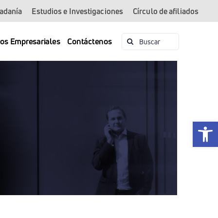
dadanía
Estudios e Investigaciones
Círculo de afiliados
Buscar:
ios Empresariales
Contáctenos
Abrir 