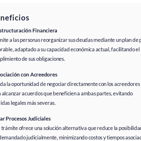
neficios
structuración Financiera
ite a las personas reorganizar sus deudas mediante un plan de
rable, adaptado a su capacidad económica actual, facilitando el
limiento de sus obligaciones.
ociación con Acreedores
da la oportunidad de negociar directamente con los acreedores
 alcanzar acuerdos que beneficien a ambas partes, evitando
das legales más severas.
ar Procesos Judiciales
 trámite ofrece una solución alternativa que reduce la posibilida
demandado judicialmente, minimizando costos y tiempos asocia