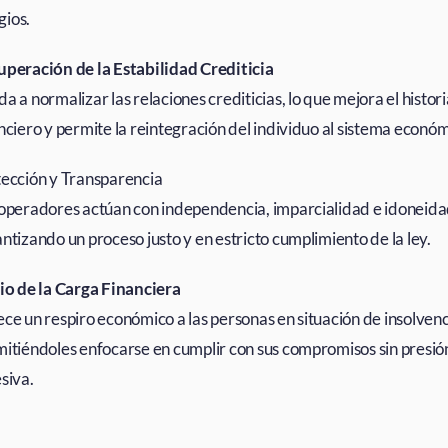
igios.
peración de la Estabilidad Crediticia
a a normalizar las relaciones crediticias, lo que mejora el histori
nciero y permite la reintegración del individuo al sistema económ
ección y Transparencia
operadores actúan con independencia, imparcialidad e idoneida
ntizando un proceso justo y en estricto cumplimiento de la ley.
io de la Carga Financiera
ce un respiro económico a las personas en situación de insolvenc
itiéndoles enfocarse en cumplir con sus compromisos sin presió
siva.