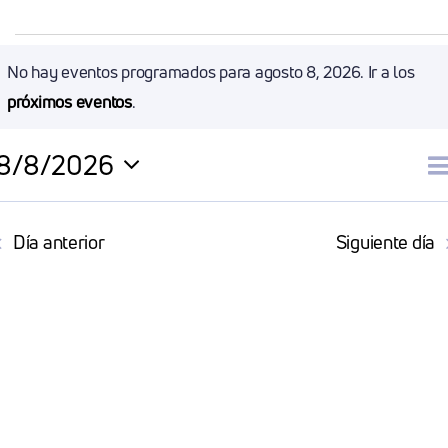
Eventos
No hay eventos programados para agosto 8, 2026. Ir a los
Aviso
próximos eventos
.
En
8/8/2026
Agosto
N
D
Selecciona
la
d
Día anterior
Siguiente día
8,
fecha.
v
2026