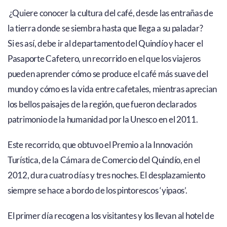
¿Quiere conocer la cultura del café, desde las entrañas de
la tierra donde se siembra hasta que llega a su paladar?
Si es así, debe ir al departamento del Quindío y hacer el
Pasaporte Cafetero, un recorrido en el que los viajeros
pueden aprender cómo se produce el café más suave del
mundo y cómo es la vida entre cafetales, mientras aprecian
los bellos paisajes de la región, que fueron declarados
patrimonio de la humanidad por la Unesco en el 2011.
Este recorrido, que obtuvo el Premio a la Innovación
Turística, de la Cámara de Comercio del Quindío, en el
2012, dura cuatro días y tres noches. El desplazamiento
siempre se hace a bordo de los pintorescos ‘yipaos’.
El primer día recogen a los visitantes y los llevan al hotel de