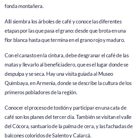
fonda montañera.
Allí siembra los árboles de café y conoce las diferentes
etapas por las que pasa el grano: desde que brota en una
flor blanca hasta que termina en el grano rojo y maduro.
Con el canasto en la cintura, debe desgranar el café de las
matas y llevarlo al beneficiadero, que es el lugar donde se
despulpa y se seca. Hay una visita guiada al Museo
Quimbaya, en Armenia, donde se describe la cultura de los
primeros pobladores de la región.
Conocer el proceso de tostión y participar en una cata de
café son los planes del tercer día. También se visitan el valle
del Cócora, santuario de la palma de cera, y las fachadas de
balcones coloridos de Salento y Calarcá.