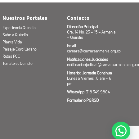
Nuestros Portales
Contacto
Dirección Principal
Experiencia Quindío
Cra. 14 No. 23 – 15 – Armenia
Sabe a Quindío
– Quindío
Planta Vida
Email
Paisaje Cordillerano
camara@camaraarmenia.org.co
Rutas PCC
Notificaciones Judiciales
Tomate el Quindío
notificacionjudicial@camaraarmenia.org.co
Horario: Jornada Continua
Lunes a Viernes : 8 am – 6
pm
WhatsApp:
318 349 9804
Formulario PQRSD
¿Necesitas ayuda? 318 349 98 04