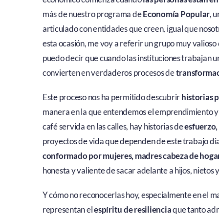
más de nuestro programa de
Economía Popular
, 
articulado con entidades que creen, igual que nosotr
esta ocasión, me voy a referir un grupo muy valioso
puedo decir que cuando las instituciones trabajan u
convierten en verdaderos procesos de
transformac
Este proceso nos ha permitido descubrir
historias
manera en la que entendemos el emprendimiento y 
café servida en las calles, hay historias de
esfuerzo,
proyectos de vida que dependen de este trabajo diar
conformado por mujeres, madres cabeza de hoga
honesta y valiente de sacar adelante a hijos, nietos
Y cómo no reconocerlas hoy, especialmente en el ma
representan el
espíritu de resiliencia
que tanto ad