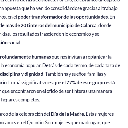
una apuesta que ha venido consolidándose gracias al trabajo
os, en el
poder transformador de las oportunidades
. En
 de
más de 20 tinteros del municipio de Calarcá
, donde
nidas, los resultados trascienden lo económico y se
ión social
.
 profundamente humanas
que nos invitan a replantear la
la economía popular. Detrás de cada termo, de cada taza de
 disciplina y dignidad
. También hay sueños, familias y
io. Lo más significativo es que el
77% de este grupo está
r
que encontraron en el oficio de ser tinteras una manera
 y hogares completos.
rco de la celebración del
Día de la Madre
. Estas mujeres
miramos en el Quindío. Son mujeres que madrugan, que