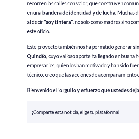
recorren las calles con valor, que construyen comuni
en una
bandera de identidad y de lucha
. Muchas d
al decir
“soy tintera”
, no solo como madres sino com
este oficio.
Este proyecto también nos ha permitido generar
si
Quindío
, cuyo valioso aporte ha llegado en buena h
empresarios, quien los han motivado y han sido fuent
técnico, creo que las acciones de acompañamiento 
Bienvenido el
“orgullo y esfuerzo que ustedes deja
¡Comparte esta noticia, elige tu plataforma!