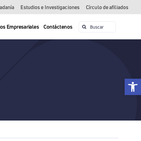
dadanía
Estudios e Investigaciones
Círculo de afiliados
Buscar:
ios Empresariales
Contáctenos
Abrir 