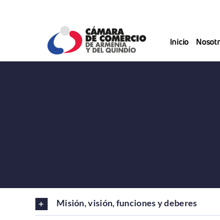
Saltar
al
contenido
Inicio
Nosotr
Misión, visión, funciones y deberes