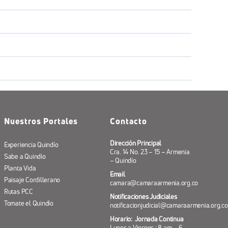
Nuestros Portales
Contacto
Dirección Principal
Experiencia Quindío
Cra. 14 No. 23 – 15 – Armenia
Sabe a Quindío
– Quindío
Planta Vida
Email
Paisaje Cordillerano
camara@camaraarmenia.org.co
Rutas PCC
Notificaciones Judiciales
Tomate el Quindío
notificacionjudicial@camaraarmenia.org.co
Horario: Jornada Continua
Lunes a Viernes : 8 am – 6