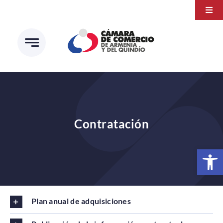
Saltar
Togg
al
Navi
Transparencia
contenido
Atención a la ciudadanía
Estudios e Investigaciones
Círculo de afiliados
Contratación
Abrir 
Plan anual de adquisiciones