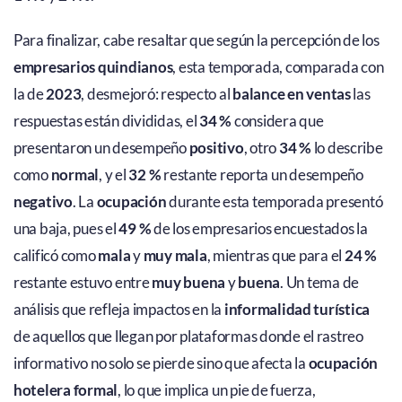
Para finalizar, cabe resaltar que según la percepción de los
empresarios quindianos
, esta temporada, comparada con
la de
2023
, desmejoró: respecto al
balance en ventas
las
respuestas están divididas, el
34 %
considera que
presentaron un desempeño
positivo
, otro
34 %
lo describe
como
normal
, y el
32 %
restante reporta un desempeño
negativo
. La
ocupación
durante esta temporada presentó
una baja, pues el
49 %
de los empresarios encuestados la
calificó como
mala
y
muy mala
, mientras que para el
24 %
restante estuvo entre
muy buena
y
buena
. Un tema de
análisis que refleja impactos en la
informalidad turística
de aquellos que llegan por plataformas donde el rastreo
informativo no solo se pierde sino que afecta la
ocupación
hotelera formal
, lo que implica un pie de fuerza,