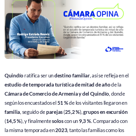
Quindío
ratifica ser un
destino familiar
, así se refleja en el
estudio de temporada turística de mitad de año
de la
Cámara de Comercio de Armenia y del Quindío
, donde
según los encuestados el
51 %
de los visitantes llegaron en
familia
, seguido de
parejas
(
25,2 %
),
grupos en excursión
(
14,5 %
), y finalmente
solos
con un
9,3 %
. Comparado con
la misma temporada en
2023
, tanto las familias como los