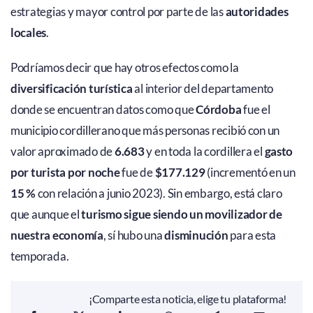
estrategias y mayor control por parte de las
autoridades
locales
.
Podríamos decir que hay otros efectos como la
diversificación turística
al interior del departamento
donde se encuentran datos como que
Córdoba
fue el
municipio cordillerano que más personas recibió con un
valor aproximado de
6.683
y en toda la cordillera el
gasto
por turista por noche
fue de
$177.129
(incrementó en un
15 %
con relación a junio 2023). Sin embargo, está claro
que aunque el
turismo sigue siendo un movilizador de
nuestra economía
, sí hubo una
disminución
para esta
temporada.
¡Comparte esta noticia, elige tu plataforma!