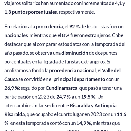
viajeros solitarios han aumentado con incrementos de
4,1
y
1,3 puntos porcentuales
, respectivamente.
En relación a la
procedencia
, el
92 %
de los turistas fueron
nacionales
, mientras que el
8 %
fueron
extranjeros
. Cabe
destacar que al comparar estos datos con la temporada del
año pasado, se observa una
disminución
de dos puntos
porcentuales en la llegada de turistas extranjeros. Si
analizamos a fondo la
procedencia nacional
, el
Valle del
Cauca
se convirtió en el
principal departamento
con un
26,9 %
; seguido por
Cundinamarca
, que pasó a tener una
participación en 2023 de
24,7 %
a un
19,5 %
. Un
intercambio similar se dio entre
Risaralda
y
Antioquia
:
Risaralda
, que ocupaba el cuarto lugar en 2023 con un
11,6
%
, en esta temporada contó con un
14,9 %
, mientras que