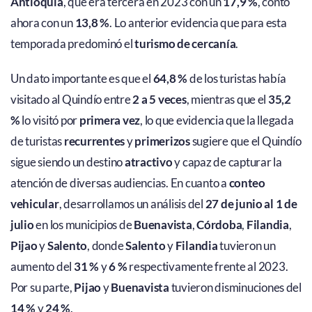
Antioquia
, que era tercera en 2023 con un
17,9 %
, contó
ahora con un
13,8 %
. Lo anterior evidencia que para esta
temporada predominó el
turismo de cercanía
.
Un dato importante es que el
64,8 %
de los turistas había
visitado al Quindío entre
2 a 5 veces
, mientras que el
35,2
%
lo visitó por
primera vez
, lo que evidencia que la llegada
de turistas
recurrentes
y
primerizos
sugiere que el Quindío
sigue siendo un destino
atractivo
y capaz de capturar la
atención de diversas audiencias. En cuanto a
conteo
vehicular
, desarrollamos un análisis del
27 de junio al 1 de
julio
en los municipios de
Buenavista
,
Córdoba
,
Filandia
,
Pijao
y
Salento
, donde
Salento
y
Filandia
tuvieron un
aumento del
31 %
y
6 %
respectivamente frente al 2023.
Por su parte,
Pijao
y
Buenavista
tuvieron disminuciones del
14 %
y
24 %
.