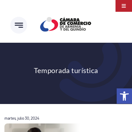
Saltar
Togg
al
Navi
Transparencia
contenido
Atención a la ciudadanía
Estudios e Investigaciones
Círculo de afiliados
Temporada turística
Abrir 
martes, julio 30, 2024