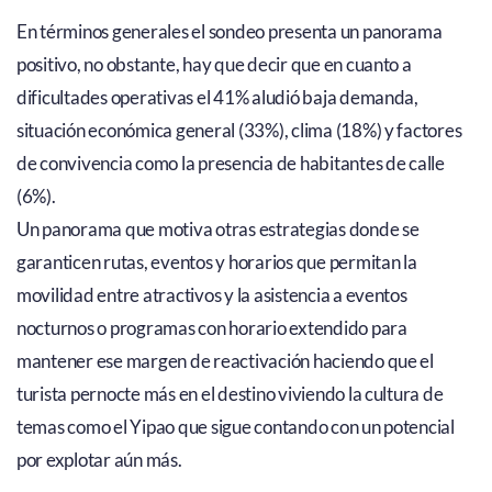
En términos generales el sondeo presenta un panorama
positivo, no obstante, hay que decir que en cuanto a
dificultades operativas el 41% aludió baja demanda,
situación económica general (33%), clima (18%) y factores
de convivencia como la presencia de habitantes de calle
(6%).
Un panorama que motiva otras estrategias donde se
garanticen rutas, eventos y horarios que permitan la
movilidad entre atractivos y la asistencia a eventos
nocturnos o programas con horario extendido para
mantener ese margen de reactivación haciendo que el
turista pernocte más en el destino viviendo la cultura de
temas como el Yipao que sigue contando con un potencial
por explotar aún más.