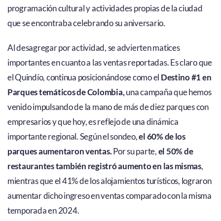
programación cultural y actividades propias de la ciudad
que se encontraba celebrando su aniversario.
Al desagregar por actividad, se advierten matices
importantes en cuanto a las ventas reportadas. Es claro que
el Quindío, continua posicionándose como el
Destino #1 en
Parques temáticos de Colombia,
una campaña que hemos
venido impulsando de la mano de más de diez parques con
empresarios y que hoy, es reflejo de una dinámica
importante regional. Según el sondeo,
el 60% de los
parques aumentaron ventas.
Por su parte,
el 50% de
restaurantes también registró aumento en las mismas
,
mientras que el 41% de los alojamientos turísticos, lograron
aumentar dicho ingreso en ventas comparado con la misma
temporada en 2024.