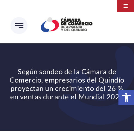
Saltar
Togg
al
Navi
Transparencia
contenido
Atención a la ciudadanía
Estudios e Investigaciones
Círculo de afiliados
Según sondeo de la Cámara de
Comercio, empresarios del Quindío
proyectan un crecimiento del 26 %
Abrir 
en ventas durante el Mundial 2026