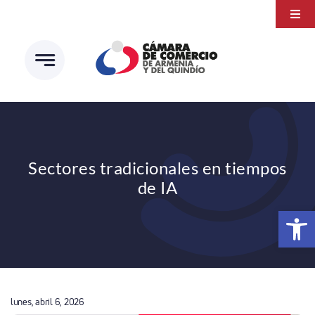
Saltar
Togg
al
Navi
Transparencia
contenido
Atención a la ciudadanía
Estudios e Investigaciones
Círculo de afiliados
Sectores tradicionales en tiempos
de IA
Abrir 
lunes, abril 6, 2026