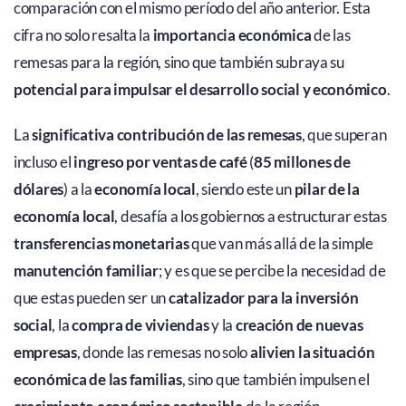
comparación con el mismo período del año anterior. Esta
cifra no solo resalta la
importancia económica
de las
remesas para la región, sino que también subraya su
potencial para impulsar el desarrollo social y económico
.
La
significativa contribución de las remesas
, que superan
incluso el
ingreso por ventas de café
(
85 millones de
dólares
) a la
economía local
, siendo este un
pilar de la
economía local
, desafía a los gobiernos a estructurar estas
transferencias monetarias
que van más allá de la simple
manutención familiar
; y es que se percibe la necesidad de
que estas pueden ser un
catalizador para la inversión
social
, la
compra de viviendas
y la
creación de nuevas
empresas
, donde las remesas no solo
alivien la situación
económica de las familias
, sino que también impulsen el