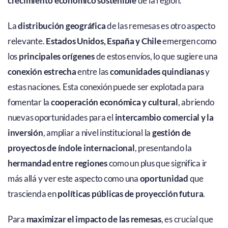
crecimiento económico sostenible
de la región.
La
distribución geográfica
de las remesas es otro aspecto
relevante.
Estados Unidos, España y Chile
emergen como
los
principales orígenes
de estos envíos, lo que sugiere una
conexión estrecha
entre las
comunidades quindianas
y
estas naciones. Esta conexión puede ser explotada para
fomentar la
cooperación económica y cultural
, abriendo
nuevas oportunidades para el
intercambio comercial y la
inversión
, ampliar a nivel institucional la
gestión de
proyectos de índole internacional
, presentando la
hermandad entre regiones
como un plus que significa ir
más allá y ver este aspecto como una
oportunidad
que
trascienda en
políticas públicas de proyección futura
.
Para
maximizar el impacto de las remesas
, es crucial que