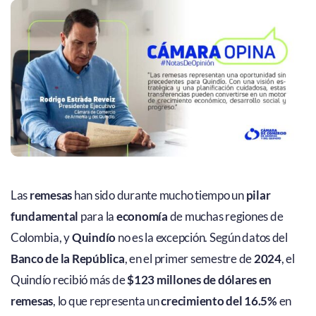
Las
remesas
han sido durante mucho tiempo un
pilar
fundamental
para la
economía
de muchas regiones de
Colombia, y
Quindío
no es la excepción. Según datos del
Banco de la República
, en el primer semestre de
2024
, el
Quindío recibió más de
$123 millones de dólares en
remesas
, lo que representa un
crecimiento del 16.5%
en