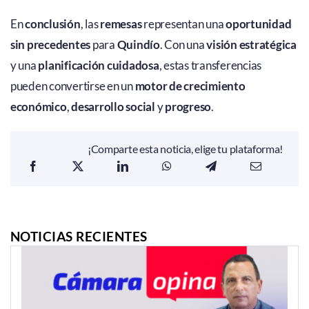
En
conclusión
, las
remesas
representan una
oportunidad
sin precedentes
para
Quindío
. Con una
visión estratégica
y una
planificación cuidadosa
, estas transferencias
pueden convertirse en un
motor de crecimiento
económico
,
desarrollo social
y
progreso
.
¡Comparte esta noticia, elige tu plataforma!
NOTICIAS RECIENTES