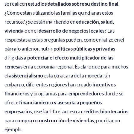
se realicen
estudios detallados sobre su destino final
.
¿Cómo están utilizando las familias quindianas estos
recursos? ¿Se están invirtiendo en
educación, salud,
vivienda
o en el
desarrollo de negocios locales
? Las
respuestas a estas preguntas pueden, como enfatizo en el
párrafo anterior, nutrir
políticas públicas y privadas
dirigidas a
potenciar el efecto multiplicador de las
remesas
en la economía regional. Es claro que para muchos
el
asistencialismo
es la otra cara de la moneda; sin
embargo, diferentes regiones han creado
incentivos
financieros
y programas para
emprendedores
donde se
ofrece
financiamiento y asesoría a pequeños
empresarios
, o se facilita el acceso a
créditos hipotecarios
para
compra o construcción de viviendas
; por citar un
ejemplo.