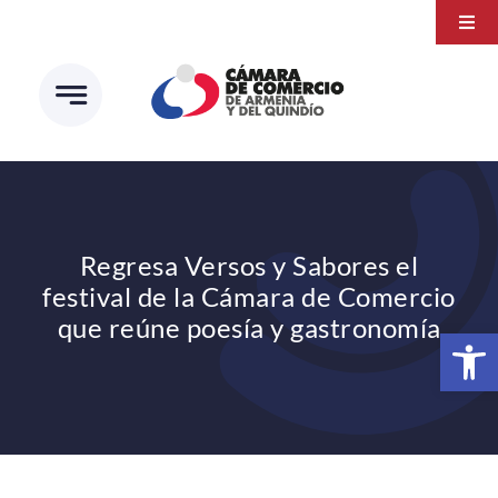
Saltar
Togg
al
Navi
Transparencia
contenido
Atención a la ciudadanía
Estudios e Investigaciones
Círculo de afiliados
Regresa Versos y Sabores el
festival de la Cámara de Comercio
que reúne poesía y gastronomía
Abrir 