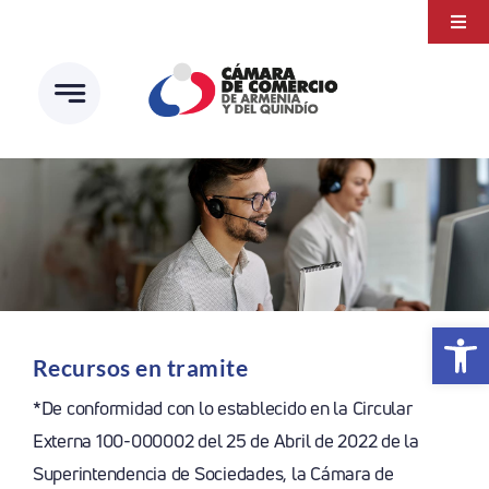
Saltar
Togg
al
Navi
Transparencia
contenido
Atención a la ciudadanía
Estudios e Investigaciones
Círculo de afiliados
Abrir 
Recursos en tramite
*De conformidad con lo establecido en la Circular
Externa 100-000002 del 25 de Abril de 2022 de la
Superintendencia de Sociedades, la Cámara de