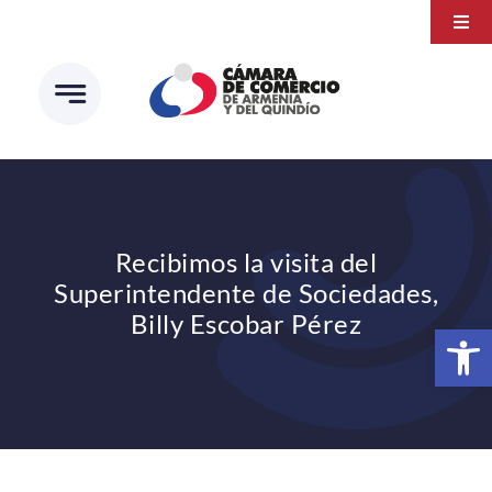
Saltar
Togg
al
Navi
Transparencia
contenido
Atención a la ciudadanía
Estudios e Investigaciones
Círculo de afiliados
Recibimos la visita del
Superintendente de Sociedades,
Billy Escobar Pérez
Abrir 