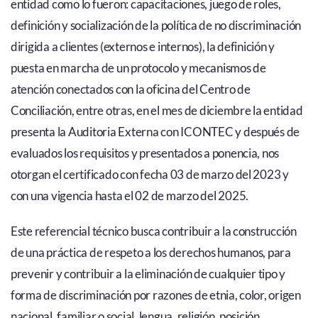
entidad como lo fueron: capacitaciones, juego de roles,
definición y socialización de la política de no discriminación
dirigida a clientes (externos e internos), la definición y
puesta en marcha de un protocolo y mecanismos de
atención conectados con la oficina del Centro de
Conciliación, entre otras, en el mes de diciembre la entidad
presenta la Auditoria Externa con ICONTEC y después de
evaluados los requisitos y presentados a ponencia, nos
otorgan el certificado con fecha 03 de marzo del 2023 y
con una vigencia hasta el 02 de marzo del 2025.
Este referencial técnico busca contribuir a la construcción
de una práctica de respeto a los derechos humanos, para
prevenir y contribuir a la eliminación de cualquier tipo y
forma de discriminación por razones de etnia, color, origen
nacional, familiar o social, lengua, religión, posición