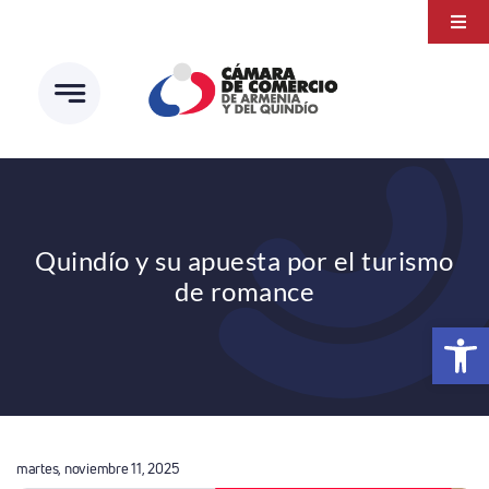
Saltar
Togg
al
Navi
Transparencia
contenido
Atención a la ciudadanía
Estudios e Investigaciones
Círculo de afiliados
Quindío y su apuesta por el turismo
de romance
Abrir 
martes, noviembre 11, 2025