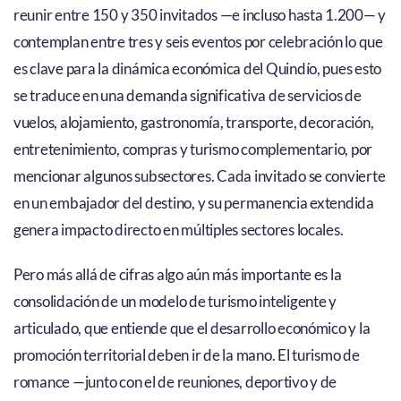
reunir entre 150 y 350 invitados —e incluso hasta 1.200— y
contemplan entre tres y seis eventos por celebración lo que
es clave para la dinámica económica del Quindío, pues esto
se traduce en una demanda significativa de servicios de
vuelos, alojamiento, gastronomía, transporte, decoración,
entretenimiento, compras y turismo complementario, por
mencionar algunos subsectores. Cada invitado se convierte
en un embajador del destino, y su permanencia extendida
genera impacto directo en múltiples sectores locales.
Pero más allá de cifras algo aún más importante es la
consolidación de un modelo de turismo inteligente y
articulado, que entiende que el desarrollo económico y la
promoción territorial deben ir de la mano. El turismo de
romance —junto con el de reuniones, deportivo y de