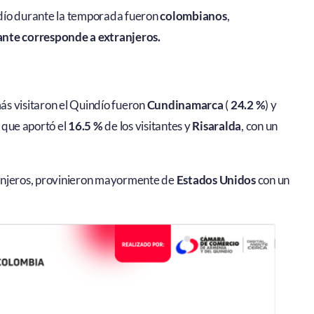
indío durante la temporada fueron
colombianos
,
ante corresponde a extranjeros
.
s visitaron el Quindío fueron
Cundinamarca
(
24.2 %
) y
, que aportó el
16.5 %
de los visitantes y
Risaralda
, con un
tranjeros, provinieron mayormente de
Estados Unidos
con un