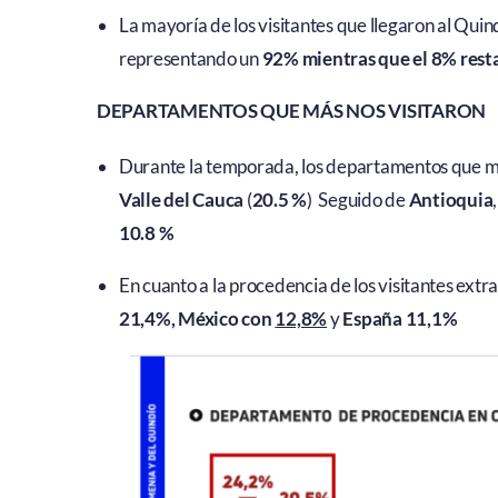
La mayoría de los visitantes que llegaron al Qu
representando un
92% mientras que el 8% rest
DEPARTAMENTOS QUE MÁS NOS VISITARON
Durante la temporada, los departamentos que má
Valle del Cauca
(
20.5 %
) Seguido de
Antioquia
10.8 %
En cuanto a la procedencia de los visitantes ex
21,4%,
México con
12,8%
y
España 11,1%