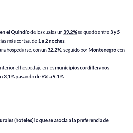
en el Quindío
de los cuales un
39,2%
se quedó entre
3 y 5
cias más cortas, de
1 a 2 noches.
para hospedarse, con un
32.
2%
, seguido por
Montenegro
con
terior el hospedaje en los
municipios cordilleranos
n 3,1% pasando de 6% a 9.1%
urales (hoteles) lo que se asocia a la preferencia de