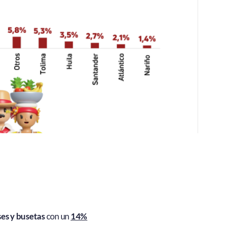
es y busetas
con un
14%