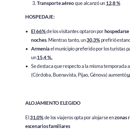
Transporte aéreo
que alcanzó un
12,8 %
HOSPEDAJE:
El 66%
de los visitantes optaron por
hospedarse 
noches
. Mientras tanto, un
30,3%
prefirió estan
Armenia
el municipio preferido por los turistas 
un
15,4 %.
Se destaca que respecto a la misma temporada an
(Córdoba, Buenavista, Pijao, Génova) aumentó
u
ALOJAMIENTO ELEGIDO
El
31.0%
de los viajeros opta por alojarse en
zonas r
escenarios familiares