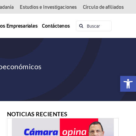
dadanía
Estudios e Investigaciones
Círculo de afiliados
Buscar:
ios Empresariales
Contáctenos
cioeconómicos
Abrir 
NOTICIAS RECIENTES