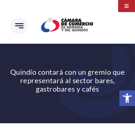
Saltar
Togg
al
Navi
Transparencia
contenido
Atención a la ciudadanía
Estudios e Investigaciones
Círculo de afiliados
Quindío contará con un gremio que
representará al sector bares,
gastrobares y cafés
Abrir 