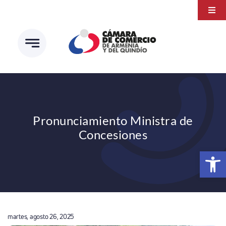
Saltar
Togg
al
Navi
Transparencia
contenido
Atención a la ciudadanía
Estudios e Investigaciones
Círculo de afiliados
Pronunciamiento Ministra de
Concesiones
Abrir 
martes, agosto 26, 2025