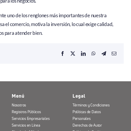
para los negocios.
ente uno de los renglones más importantes de nuestra
 el comercio, motiva la inversión, lo cual exige calidad,
os para atender bien.
Menú
Legal
Nosotros
Términos y Condiciones
Registros Públicos
Políticas de Datos
Servicios Empresariales
Personales
Servicios en Línea
Derechos de Autor