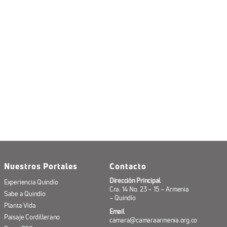
Nuestros Portales
Contacto
Dirección Principal
Experiencia Quindío
Cra. 14 No. 23 – 15 – Armenia
Sabe a Quindío
– Quindío
Planta Vida
Email
Paisaje Cordillerano
camara@camaraarmenia.org.co