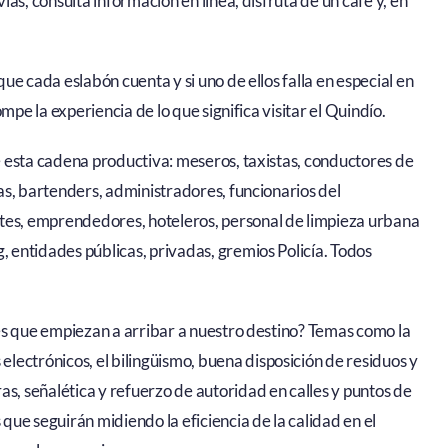
vías, consulta información en línea, disfruta de un café y, en
que cada eslabón cuenta y si uno de ellos falla en especial en
rompe la experiencia de lo que significa visitar el Quindío.
de esta cadena productiva: meseros, taxistas, conductores de
stas, bartenders, administradores, funcionarios del
ntes, emprendedores, hoteleros, personal de limpieza urbana
, entidades públicas, privadas, gremios Policía. Todos
ntes que empiezan a arribar a nuestro destino? Temas como la
lectrónicos, el bilingüismo, buena disposición de residuos y
as, señalética y refuerzo de autoridad en calles y puntos de
 que seguirán midiendo la eficiencia de la calidad en el