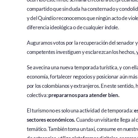
compartido que sin duda ha consternado y condoli
y del Quindío reconocemos que ningún acto de viole
diferencia ideológica o de cualquier índole.
Auguramos votos por la recuperación del senador y 
competentes investiguen y esclarezcan los hechos, y
Se avecina una nueva temporada turística, y con ell
economía, fortalecer negocios y posicionar aún más
por los colombianos y extranjeros. En este sentido
colectiva:
prepararnos para atender bien.
El turismo no es solo una actividad de temporada:
e
sectores económicos.
Cuando un visitante llega al 
temático. También toma un taxi, consume en nuestr