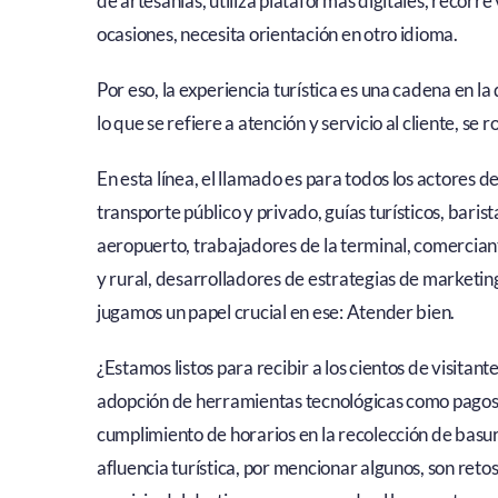
de artesanías, utiliza plataformas digitales, recorre 
ocasiones, necesita orientación en otro idioma.
Por eso, la experiencia turística es una cadena en la 
lo que se refiere a atención y servicio al cliente, se 
En esta línea, el llamado es para todos los actores 
transporte público y privado, guías turísticos, bari
aeropuerto, trabajadores de la terminal, comercia
y rural, desarrolladores de estrategias de marketing
jugamos un papel crucial en ese: Atender bien.
¿Estamos listos para recibir a los cientos de visita
adopción de herramientas tecnológicas como pagos e
cumplimiento de horarios en la recolección de basur
afluencia turística, por mencionar algunos, son retos