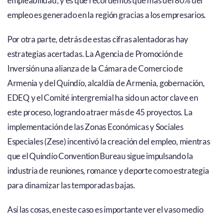
empleabilidad, y es que recordemos que más del 80% del
empleo es generado en la región gracias a los empresarios.
Por otra parte, detrás de estas cifras alentadoras hay
estrategias acertadas. La Agencia de Promoción de
Inversión una alianza de la Cámara de Comercio de
Armenia y del Quindío, alcaldía de Armenia, gobernación,
EDEQ y el Comité intergremial ha sido un actor clave en
este proceso, logrando atraer más de 45 proyectos. La
implementación de las Zonas Económicas y Sociales
Especiales (Zese) incentivó la creación del empleo, mientras
que el Quindío Convention Bureau sigue impulsando la
industria de reuniones, romance y deporte como estrategia
para dinamizar las temporadas bajas.
Así las cosas, en este caso es importante ver el vaso medio