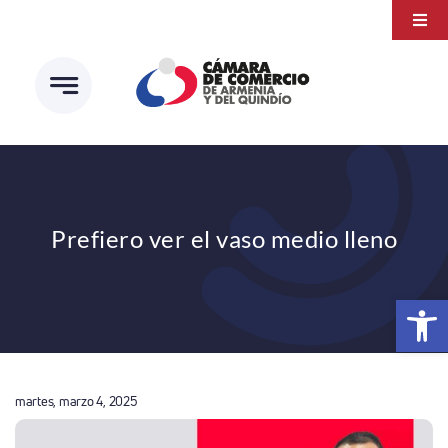
Saltar
Togg
al
Navi
Transparencia
contenido
Atención a la ciudadanía
Estudios e Investigaciones
Círculo de afiliados
Prefiero ver el vaso medio lleno
Abrir 
martes, marzo 4, 2025