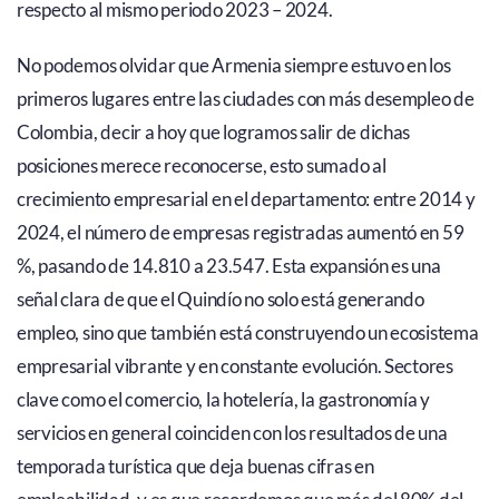
respecto al mismo periodo 2023 – 2024.
No podemos olvidar que Armenia siempre estuvo en los
primeros lugares entre las ciudades con más desempleo de
Colombia, decir a hoy que logramos salir de dichas
posiciones merece reconocerse, esto sumado al
crecimiento empresarial en el departamento: entre 2014 y
2024, el número de empresas registradas aumentó en 59
%, pasando de 14.810 a 23.547. Esta expansión es una
señal clara de que el Quindío no solo está generando
empleo, sino que también está construyendo un ecosistema
empresarial vibrante y en constante evolución. Sectores
clave como el comercio, la hotelería, la gastronomía y
servicios en general coinciden con los resultados de una
temporada turística que deja buenas cifras en