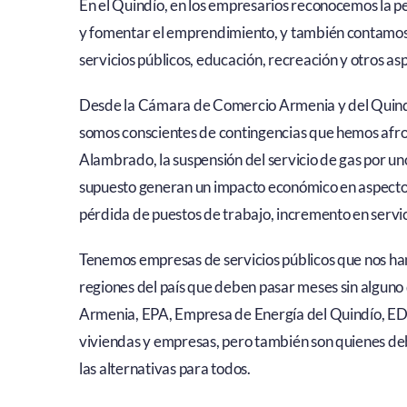
En el Quindío, en los empresarios reconocemos la per
y fomentar el emprendimiento, y también contamos 
servicios públicos, educación, recreación y otros as
Desde la Cámara de Comercio Armenia y del Quindí
somos conscientes de contingencias que hemos afron
Alambrado, la suspensión del servicio de gas por un
supuesto generan un impacto económico en aspectos 
pérdida de puestos de trabajo, incremento en servic
Tenemos empresas de servicios públicos que nos ha
regiones del país que deben pasar meses sin alguno
Armenia, EPA, Empresa de Energía del Quindío, EDE
viviendas y empresas, pero también son quienes deb
las alternativas para todos.