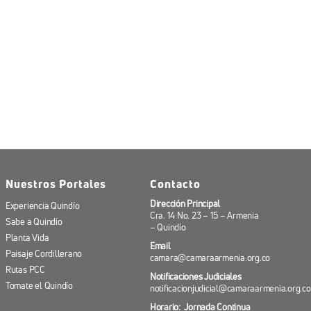
Nuestros Portales
Contacto
Dirección Principal
Experiencia Quindío
Cra. 14 No. 23 – 15 – Armenia
Sabe a Quindío
– Quindío
Planta Vida
Email
Paisaje Cordillerano
camara@camaraarmenia.org.co
Rutas PCC
Notificaciones Judiciales
Tomate el Quindío
notificacionjudicial@camaraarmenia.org.co
Horario: Jornada Continua