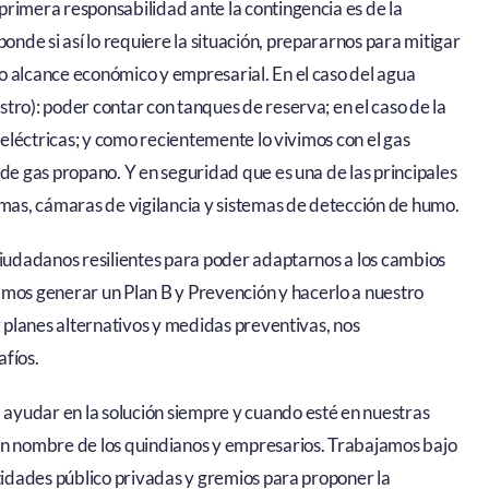
primera responsabilidad ante la contingencia es de la
de si así lo requiere la situación, prepararnos para mitigar
o alcance económico y empresarial. En el caso del agua
tro): poder contar con tanques de reserva; en el caso de la
s eléctricas; y como recientemente lo vivimos con el gas
 de gas propano. Y en seguridad que es una de las principales
as, cámaras de vigilancia y sistemas de detección de humo.
ciudadanos resilientes para poder adaptarnos a los cambios
os generar un Plan B y Prevención y hacerlo a nuestro
r planes alternativos y medidas preventivas, nos
afíos.
ayudar en la solución siempre y cuando esté en nuestras
en nombre de los quindianos y empresarios. Trabajamos bajo
ntidades público privadas y gremios para proponer la