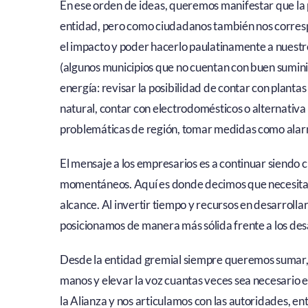
En ese orden de ideas, queremos manifestar que la 
entidad, pero como ciudadanos también nos correspon
el impacto y poder hacerlo paulatinamente a nuestr
(algunos municipios que no cuentan con buen suminis
energía: revisar la posibilidad de contar con planta
natural, contar con electrodomésticos o alternativa
problemáticas de región, tomar medidas como alarm
El mensaje a los empresarios es a continuar siendo 
momentáneos. Aquí es donde decimos que necesitam
alcance. Al invertir tiempo y recursos en desarrolla
posicionamos de manera más sólida frente a los des
Desde la entidad gremial siempre queremos sumar, 
manos y elevar la voz cuantas veces sea necesario 
la Alianza y nos articulamos con las autoridades, e