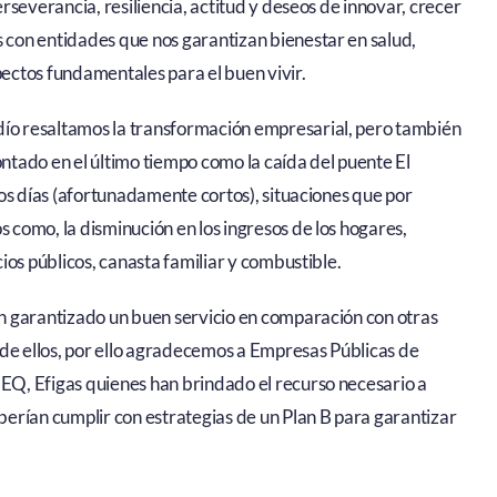
severancia, resiliencia, actitud y deseos de innovar, crecer
con entidades que nos garantizan bienestar en salud,
pectos fundamentales para el buen vivir.
o resaltamos la transformación empresarial, pero también
tado en el último tiempo como la caída del puente El
os días (afortunadamente cortos), situaciones que por
como, la disminución en los ingresos de los hogares,
ios públicos, canasta familiar y combustible.
n garantizado un buen servicio en comparación con otras
 de ellos, por ello agradecemos a Empresas Públicas de
Q, Efigas quienes han brindado el recurso necesario a
erían cumplir con estrategias de un Plan B para garantizar