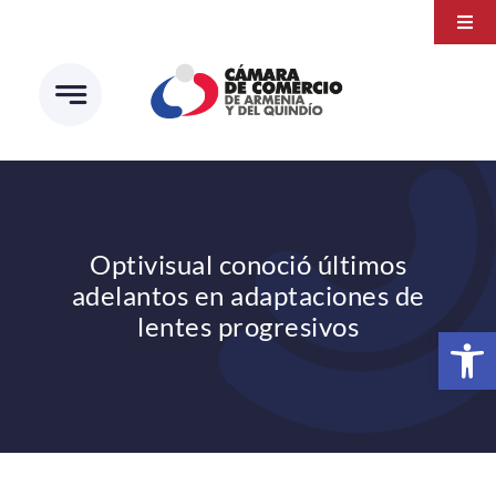
Saltar
Togg
al
Navi
Transparencia
contenido
Atención a la ciudadanía
Estudios e Investigaciones
Círculo de afiliados
Optivisual conoció últimos
adelantos en adaptaciones de
lentes progresivos
Abrir 