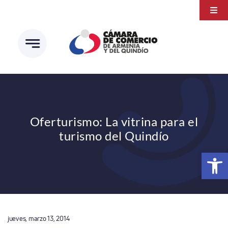
Saltar
Togg
al
Navi
Transparencia
contenido
Atención a la ciudadanía
Estudios e Investigaciones
Círculo de afiliados
Oferturismo: La vitrina para el
turismo del Quindío
Abrir 
jueves, marzo 13, 2014